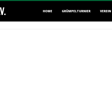
V.
Primary
HOME
GRÜMPELTURNIER
VEREIN
Navigation
Menu
 B STAFFEL 3
Ihre Sponsoring-