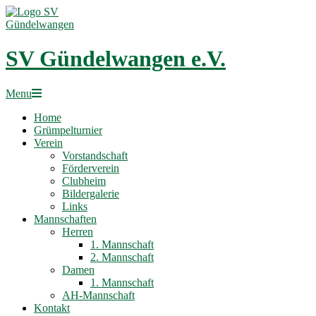
Skip
to
content
SV Gündelwangen e.V.
Primary
Menu
Navigation
Home
Menu
Grümpelturnier
Verein
Vorstandschaft
Förderverein
Clubheim
Bildergalerie
Links
Mannschaften
Herren
1. Mannschaft
2. Mannschaft
Damen
1. Mannschaft
AH-Mannschaft
Kontakt