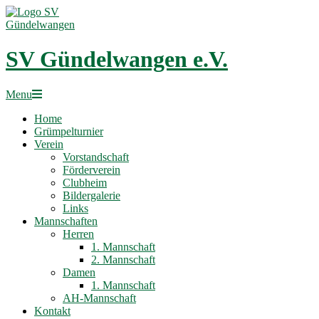
Skip
to
content
SV Gündelwangen e.V.
Primary
Menu
Navigation
Home
Menu
Grümpelturnier
Verein
Vorstandschaft
Förderverein
Clubheim
Bildergalerie
Links
Mannschaften
Herren
1. Mannschaft
2. Mannschaft
Damen
1. Mannschaft
AH-Mannschaft
Kontakt