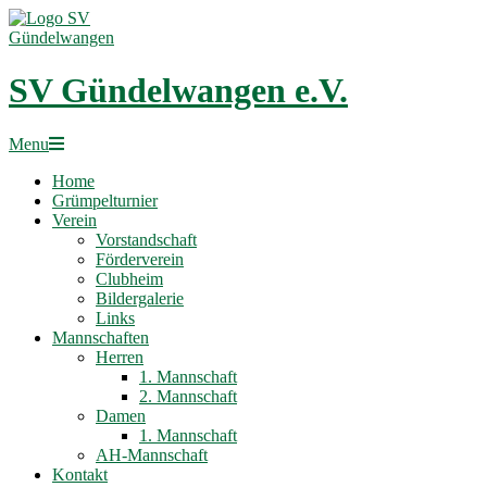
Skip
to
content
SV Gündelwangen e.V.
Primary
Menu
Navigation
Home
Menu
Grümpelturnier
Verein
Vorstandschaft
Förderverein
Clubheim
Bildergalerie
Links
Mannschaften
Herren
1. Mannschaft
2. Mannschaft
Damen
1. Mannschaft
AH-Mannschaft
Kontakt