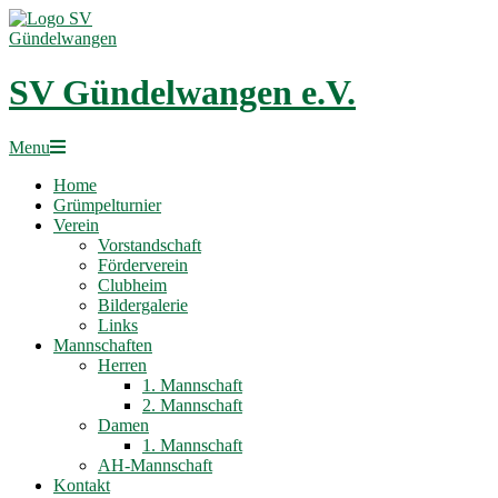
Skip
to
content
SV Gündelwangen e.V.
Primary
Menu
Navigation
Home
Menu
Grümpelturnier
Verein
Vorstandschaft
Förderverein
Clubheim
Bildergalerie
Links
Mannschaften
Herren
1. Mannschaft
2. Mannschaft
Damen
1. Mannschaft
AH-Mannschaft
Kontakt