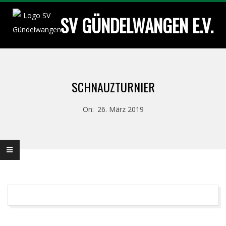
Skip
SV GÜNDELWANGEN E.V.
to
content
Primary
Navigation
SCHNAUZTURNIER
Menu
On:
26. März 2019
2019-