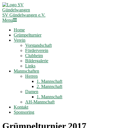
Skip
to
content
SV Gündelwangen e.V.
Primary
Menu
Navigation
Home
Menu
Grümpelturnier
Verein
Vorstandschaft
Förderverein
Clubheim
Bildergalerie
Links
Mannschaften
Herren
1. Mannschaft
2. Mannschaft
Damen
1. Mannschaft
AH-Mannschaft
Kontakt
Sponsoring
Grümpelturnier 2017