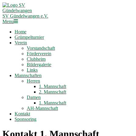
Skip
to
content
SV Gündelwangen e.V.
Primary
Menu
Navigation
Home
Menu
Grümpelturnier
Verein
Vorstandschaft
Förderverein
Clubheim
Bildergalerie
Links
Mannschaften
Herren
1. Mannschaft
2. Mannschaft
Damen
1. Mannschaft
AH-Mannschaft
Kontakt
Sponsoring
Kontakt 1. Mannschaft