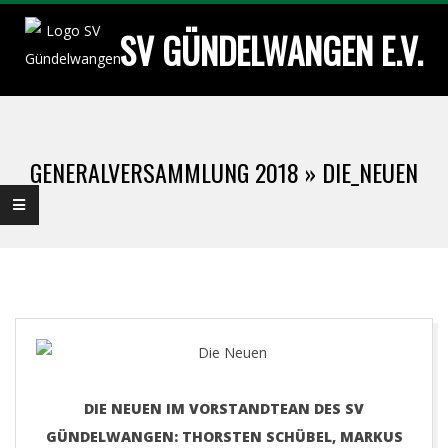
Skip
SV GÜNDELWANGEN E.V.
to
content
Primary
Navigation
GENERALVERSAMMLUNG 2018 »
DIE_NEUEN
Menu
DIE NEUEN IM VORSTANDTEAN DES SV
GÜNDELWANGEN: THORSTEN SCHÜBEL, MARKUS